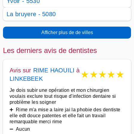
Yvoir - 5530
La bruyere - 5080
Afficher plus de de villes
Les derniers avis de dentistes
Avis sur
RIME HAOUILI
à
★
★
★
★
★
LINKEBEEK
Je dois subir une opération et mon chirurgien
voulais exclure tout risque d'infection dentaire si
problème les soigner
➕ Rime m'a mise a laire jai la phobie des dentiste
elle edt douce patentes et elle fait un travail
remarquable merci rime
➖ Aucun