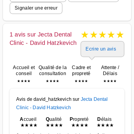
Signaler une erreur
★
★
★
★
★
1 avis sur Jecta Dental
Clinic - David Hatzkevich
Ecrire un avis
Accueil et
Qualité de la
Cadre et
Attente /
conseil
consultation
propreté
Délais
★
★
★
★
★
★
★
★
★
★
★
★
★
★
★
★
Avis de david_hatzkevich sur
Jecta Dental
Clinic - David Hatzkevich
A
ccueil
Q
ualité
P
ropreté
D
élais
★
★
★
★
★
★
★
★
★
★
★
★
★
★
★
★