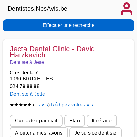
Dentistes.NosAvis.be
Effectuer une recherche
Jecta Dental Clinic - David
Hatzkevich
Dentiste à Jette
Clos Jecta 7
1090 BRUXELLES
024 79 88 88
Dentiste à Jette
★
★
★
★
★
(
1 avis
)
Rédigez votre avis
Contactez par mail
Plan
Itinéraire
Ajouter à mes favoris
Je suis ce dentiste